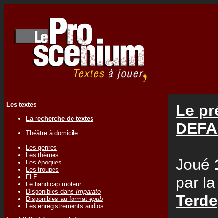
Les textes
Le p
La recherche de textes
DEF
Théâtre à domicile
Les genres
Les thèmes
Joué
Les époques
Les troupes
FLE
par l
Le handicap moteur
Disponibles dans
Imparato
Terd
Disponibles au format
epub
Les enregistrements audios