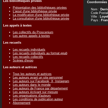
Les bibliothèques privées
Coordonnées d
Présentation des bibliothèques privées
Nom :
Derri
L'ajout d'une bibliothèque privée
Code Postal
La modification d'une bibliothèque privée
Ville :
Loyet
La consultation d'une bibliothèque privée
Pays :
Fran
Les appels à textes
Les collectifs du Proscenium
Les autres appels à textes
Les recueils
Les recueils individuels
Les recueils individuels au format
epub
Les recueils collectifs
Scènes d'expo
Les auteurs et autrices
Tous les auteurs et autrices
Les auteurs ayant un site personnel
Les auteurs sur Facebook, X, Instagram
Les auteurs dans le monde
Les auteurs de France par département
Les auteurs écrivant sur mesure
Les organisations d'auteurs
Les conditions de publication auteur
Abonnement