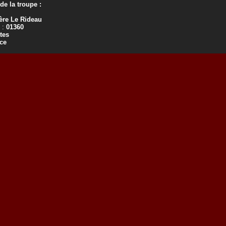
e la troupe :
ère Le Rideau
 :
01360
tes
ce