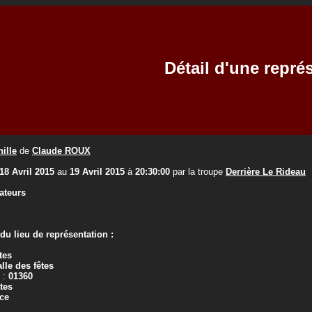
Détail d'une repré
hille
de
Claude ROUX
18 Avril 2015
au
19 Avril 2015
à
20:30:00
par la troupe
Derrière Le Rideau
ateurs
u lieu de représentation :
tes
alle des fêtes
 :
01360
tes
ce