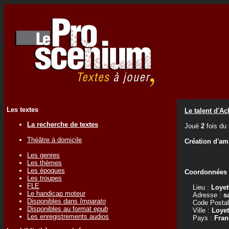
Les textes
Le talent d'Ac
La recherche de textes
Joué
2
fois du
Théâtre à domicile
Création d'am
Les genres
Les thèmes
Les époques
Coordonnées d
Les troupes
FLE
Lieu :
Loyet
Le handicap moteur
Adresse :
s
Disponibles dans
Imparato
Code Postal
Disponibles au format
epub
Ville :
Loyet
Les enregistrements audios
Pays :
Fran