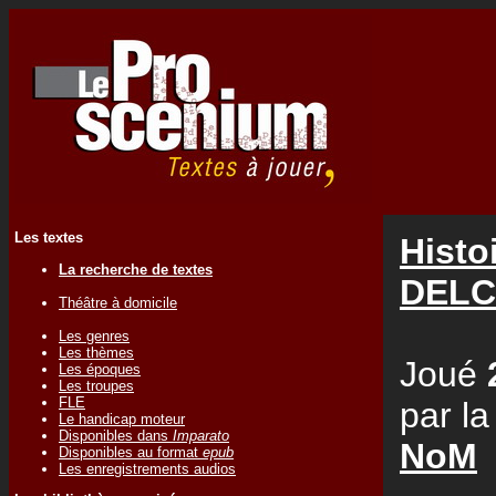
Les textes
Histo
La recherche de textes
DELC
Théâtre à domicile
Les genres
Les thèmes
Joué
Les époques
Les troupes
FLE
par l
Le handicap moteur
Disponibles dans
Imparato
NoM
Disponibles au format
epub
Les enregistrements audios