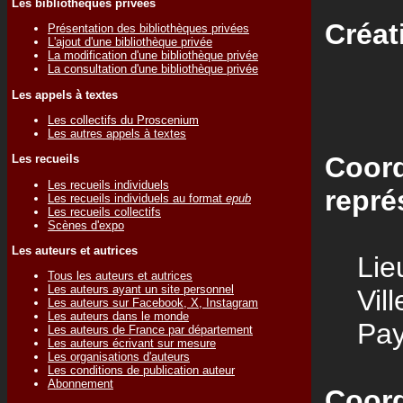
Les bibliothèques privées
Créat
Présentation des bibliothèques privées
L'ajout d'une bibliothèque privée
La modification d'une bibliothèque privée
La consultation d'une bibliothèque privée
Les appels à textes
Les collectifs du Proscenium
Les autres appels à textes
Coord
Les recueils
Les recueils individuels
repré
Les recueils individuels au format
epub
Les recueils collectifs
Scènes d'expo
Les auteurs et autrices
Lieu
Tous les auteurs et autrices
Les auteurs ayant un site personnel
Vill
Les auteurs sur Facebook, X, Instagram
Les auteurs dans le monde
Pay
Les auteurs de France par département
Les auteurs écrivant sur mesure
Les organisations d'auteurs
Les conditions de publication auteur
Abonnement
Coord