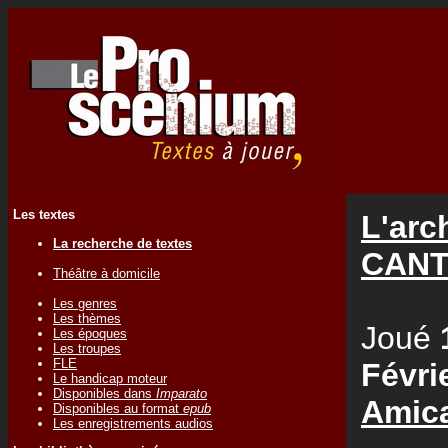
Les textes
L'arc
La recherche de textes
CANT
Théâtre à domicile
Les genres
Les thèmes
Joué
Les époques
Les troupes
FLE
Févri
Le handicap moteur
Disponibles dans
Imparato
Amica
Disponibles au format
epub
Les enregistrements audios