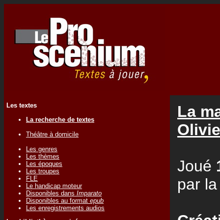
Les textes
La ma
La recherche de textes
Oliv
Théâtre à domicile
Les genres
Les thèmes
Joué
Les époques
Les troupes
FLE
par l
Le handicap moteur
Disponibles dans
Imparato
Disponibles au format
epub
Les enregistrements audios