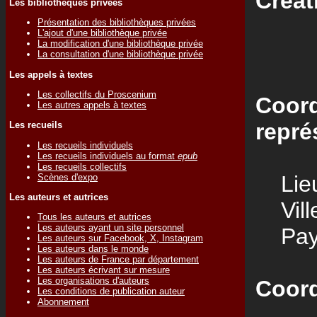
Créat
Les bibliothèques privées
Présentation des bibliothèques privées
L'ajout d'une bibliothèque privée
La modification d'une bibliothèque privée
La consultation d'une bibliothèque privée
Les appels à textes
Les collectifs du Proscenium
Coord
Les autres appels à textes
repré
Les recueils
Les recueils individuels
Les recueils individuels au format
epub
Les recueils collectifs
Lieu
Scènes d'expo
Les auteurs et autrices
Vill
Tous les auteurs et autrices
Les auteurs ayant un site personnel
Pay
Les auteurs sur Facebook, X, Instagram
Les auteurs dans le monde
Les auteurs de France par département
Les auteurs écrivant sur mesure
Les organisations d'auteurs
Coord
Les conditions de publication auteur
Abonnement