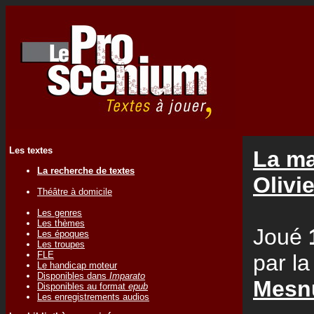
Les textes
La ma
La recherche de textes
Oliv
Théâtre à domicile
Les genres
Les thèmes
Joué
Les époques
Les troupes
FLE
par l
Le handicap moteur
Disponibles dans
Imparato
Mesn
Disponibles au format
epub
Les enregistrements audios