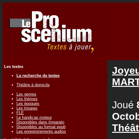
Les textes
Joyeu
La recherche de textes
MART
Théâtre à domicile
Les genres
Les thèmes
Joué
Les époques
Les troupes
FLE
Octob
Le handicap moteur
Disponibles dans
Imparato
Théât
Disponibles au format
epub
Les enregistrements audios