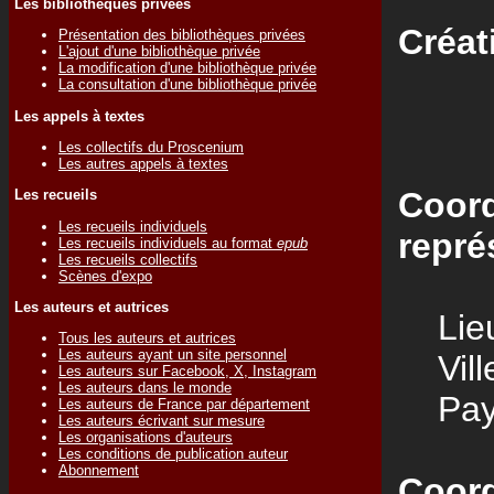
Les bibliothèques privées
Créat
Présentation des bibliothèques privées
L'ajout d'une bibliothèque privée
La modification d'une bibliothèque privée
La consultation d'une bibliothèque privée
Les appels à textes
Les collectifs du Proscenium
Les autres appels à textes
Coord
Les recueils
Les recueils individuels
repré
Les recueils individuels au format
epub
Les recueils collectifs
Scènes d'expo
Les auteurs et autrices
Lieu
Tous les auteurs et autrices
Les auteurs ayant un site personnel
Vill
Les auteurs sur Facebook, X, Instagram
Les auteurs dans le monde
Pay
Les auteurs de France par département
Les auteurs écrivant sur mesure
Les organisations d'auteurs
Les conditions de publication auteur
Abonnement
Coord