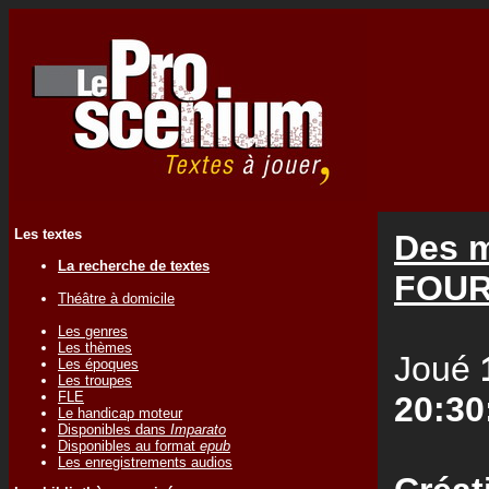
Les textes
Des m
La recherche de textes
FOUR
Théâtre à domicile
Les genres
Les thèmes
Joué
Les époques
Les troupes
FLE
20:30
Le handicap moteur
Disponibles dans
Imparato
Disponibles au format
epub
Les enregistrements audios