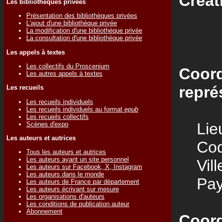
Créat
Les bibliothèques privées
Présentation des bibliothèques privées
L'ajout d'une bibliothèque privée
La modification d'une bibliothèque privée
La consultation d'une bibliothèque privée
Les appels à textes
Les collectifs du Proscenium
Coord
Les autres appels à textes
repré
Les recueils
Les recueils individuels
Les recueils individuels au format
epub
Les recueils collectifs
Lieu
Scènes d'expo
Les auteurs et autrices
Code
Tous les auteurs et autrices
Les auteurs ayant un site personnel
Vill
Les auteurs sur Facebook, X, Instagram
Les auteurs dans le monde
Pay
Les auteurs de France par département
Les auteurs écrivant sur mesure
Les organisations d'auteurs
Les conditions de publication auteur
Abonnement
Coord