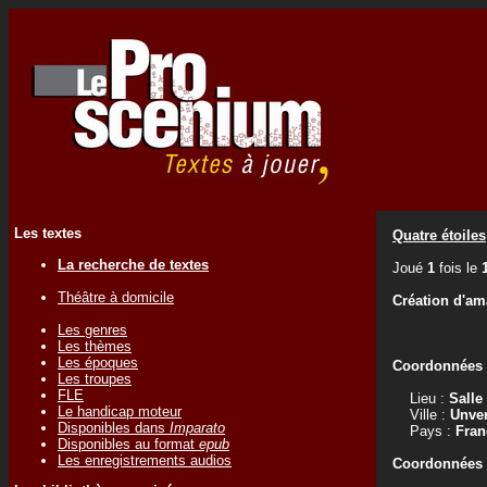
Les textes
Quatre étoiles
La recherche de textes
Joué
1
fois le
Théâtre à domicile
Création d'am
Les genres
Les thèmes
Les époques
Coordonnées d
Les troupes
FLE
Lieu :
Salle
Le handicap moteur
Ville :
Unve
Disponibles dans
Imparato
Pays :
Fran
Disponibles au format
epub
Les enregistrements audios
Coordonnées d