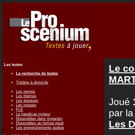
Les textes
Le co
La recherche de textes
MART
Théâtre à domicile
Les genres
Les thèmes
Joué
Les époques
Les troupes
FLE
par l
Le handicap moteur
Disponibles dans
Imparato
Les D
Disponibles au format
epub
Les enregistrements audios