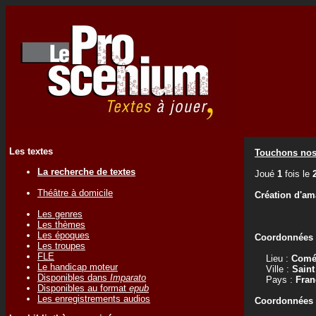
Les textes
Touchons nos 
La recherche de textes
Joué
1
fois le
Théâtre à domicile
Création d'am
Les genres
Les thèmes
Les époques
Coordonnées d
Les troupes
FLE
Lieu :
Comé
Le handicap moteur
Ville :
Sain
Disponibles dans
Imparato
Pays :
Fran
Disponibles au format
epub
Les enregistrements audios
Coordonnées d