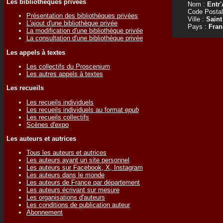
Les bibliothèques privées
Nom :
Entr'
Code Postal
Présentation des bibliothèques privées
Ville :
Sain
L'ajout d'une bibliothèque privée
Pays :
Fran
La modification d'une bibliothèque privée
La consultation d'une bibliothèque privée
Les appels à textes
Les collectifs du Proscenium
Les autres appels à textes
Les recueils
Les recueils individuels
Les recueils individuels au format
epub
Les recueils collectifs
Scènes d'expo
Les auteurs et autrices
Tous les auteurs et autrices
Les auteurs ayant un site personnel
Les auteurs sur Facebook, X, Instagram
Les auteurs dans le monde
Les auteurs de France par département
Les auteurs écrivant sur mesure
Les organisations d'auteurs
Les conditions de publication auteur
Abonnement