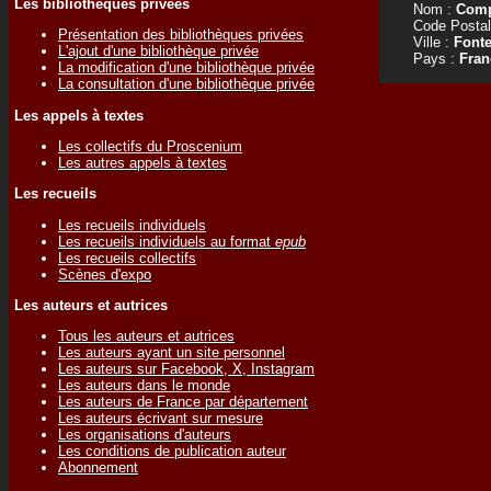
Les bibliothèques privées
Nom :
Comp
Code Postal
Présentation des bibliothèques privées
Ville :
Fonte
L'ajout d'une bibliothèque privée
Pays :
Fran
La modification d'une bibliothèque privée
La consultation d'une bibliothèque privée
Les appels à textes
Les collectifs du Proscenium
Les autres appels à textes
Les recueils
Les recueils individuels
Les recueils individuels au format
epub
Les recueils collectifs
Scènes d'expo
Les auteurs et autrices
Tous les auteurs et autrices
Les auteurs ayant un site personnel
Les auteurs sur Facebook, X, Instagram
Les auteurs dans le monde
Les auteurs de France par département
Les auteurs écrivant sur mesure
Les organisations d'auteurs
Les conditions de publication auteur
Abonnement