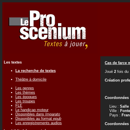
Les textes
Cas de farce 
La recherche de textes
Joué
2
fois du
Théâtre à domicile
Création prof
Les genres
Les thèmes
Les époques
Coordonnées d
Les troupes
FLE
Lieu :
Salle
Le handicap moteur
Ville :
Fonte
Disponibles dans
Imparato
Pays :
Fran
Disponibles au format
epub
Les enregistrements audios
Coordonnées d