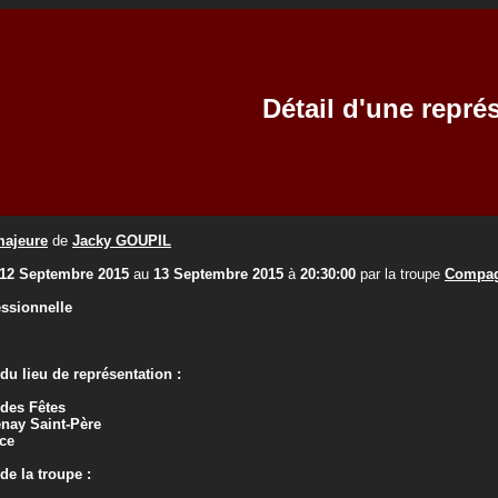
Détail d'une repré
majeure
de
Jacky GOUPIL
12 Septembre 2015
au
13 Septembre 2015
à
20:30:00
par la troupe
Compag
essionnelle
u lieu de représentation :
 des Fêtes
nay Saint-Père
ce
e la troupe :