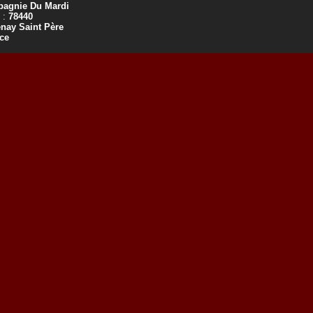
agnie Du Mardi
 :
78440
nay Saint Père
ce