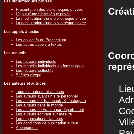
Les bibliothèques privées
Créat
Présentation des bibliothèques privées
L'ajout d'une bibliothèque privée
La modification d'une bibliothèque privée
La consultation d'une bibliothèque privée
Les appels à textes
Les collectifs du Proscenium
Les autres appels à textes
Coord
Les recueils
Les recueils individuels
repré
Les recueils individuels au format
epub
Les recueils collectifs
Scènes d'expo
Les auteurs et autrices
Lieu
Tous les auteurs et autrices
Les auteurs ayant un site personnel
Adre
Les auteurs sur Facebook, X, Instagram
Les auteurs dans le monde
Code
Les auteurs de France par département
Les auteurs écrivant sur mesure
Les organisations d'auteurs
Vill
Les conditions de publication auteur
Abonnement
Pay