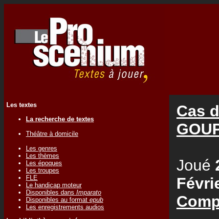
Les textes
Cas d
La recherche de textes
GOUP
Théâtre à domicile
Les genres
Les thèmes
Joué
Les époques
Les troupes
FLE
Févri
Le handicap moteur
Disponibles dans
Imparato
Comp
Disponibles au format
epub
Les enregistrements audios