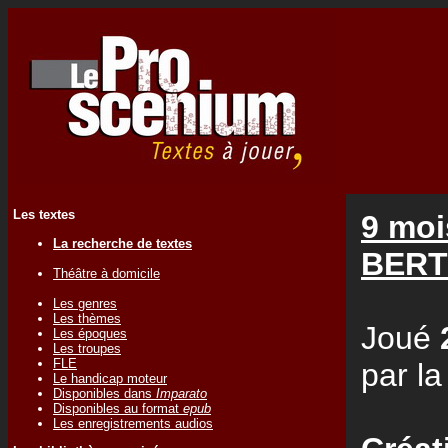
Les textes
9 moi
La recherche de textes
BER
Théâtre à domicile
Les genres
Les thèmes
Joué
Les époques
Les troupes
FLE
par l
Le handicap moteur
Disponibles dans
Imparato
Disponibles au format
epub
Les enregistrements audios