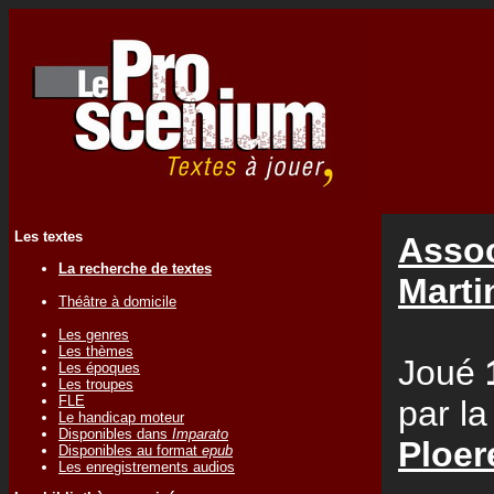
Les textes
Assoc
La recherche de textes
Mart
Théâtre à domicile
Les genres
Les thèmes
Joué
Les époques
Les troupes
FLE
par l
Le handicap moteur
Disponibles dans
Imparato
Ploer
Disponibles au format
epub
Les enregistrements audios