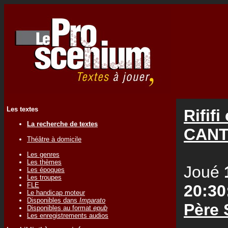
Les textes
Rififi
La recherche de textes
CANT
Théâtre à domicile
Les genres
Les thèmes
Joué
Les époques
Les troupes
FLE
20:30
Le handicap moteur
Disponibles dans
Imparato
Père 
Disponibles au format
epub
Les enregistrements audios