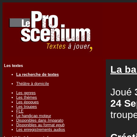
Les textes
La ba
La recherche de textes
Théâtre à domicile
Joué
Les genres
Les thèmes
24 Se
Les époques
Les troupes
FLE
troup
Le handicap moteur
Disponibles dans
Imparato
Disponibles au format
epub
Les enregistrements audios