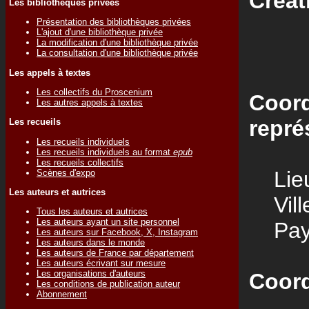
Créat
Les bibliothèques privées
Présentation des bibliothèques privées
L'ajout d'une bibliothèque privée
La modification d'une bibliothèque privée
La consultation d'une bibliothèque privée
Les appels à textes
Les collectifs du Proscenium
Coord
Les autres appels à textes
repré
Les recueils
Les recueils individuels
Les recueils individuels au format
epub
Les recueils collectifs
Lieu
Scènes d'expo
Les auteurs et autrices
Vill
Tous les auteurs et autrices
Les auteurs ayant un site personnel
Pay
Les auteurs sur Facebook, X, Instagram
Les auteurs dans le monde
Les auteurs de France par département
Les auteurs écrivant sur mesure
Les organisations d'auteurs
Coord
Les conditions de publication auteur
Abonnement