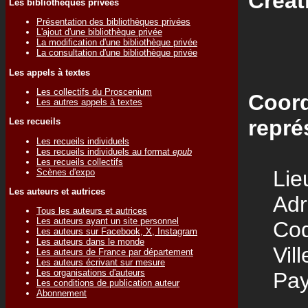
Créat
Les bibliothèques privées
Présentation des bibliothèques privées
L'ajout d'une bibliothèque privée
La modification d'une bibliothèque privée
La consultation d'une bibliothèque privée
Les appels à textes
Les collectifs du Proscenium
Coord
Les autres appels à textes
repré
Les recueils
Les recueils individuels
Les recueils individuels au format
epub
Les recueils collectifs
Lieu
Scènes d'expo
Les auteurs et autrices
Adre
Tous les auteurs et autrices
Les auteurs ayant un site personnel
Code
Les auteurs sur Facebook, X, Instagram
Les auteurs dans le monde
Vill
Les auteurs de France par département
Les auteurs écrivant sur mesure
Les organisations d'auteurs
Pay
Les conditions de publication auteur
Abonnement