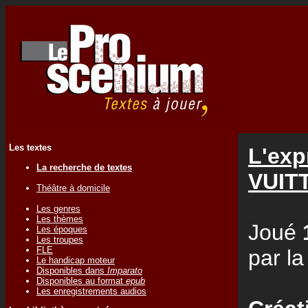
Les textes
L'exp
La recherche de textes
VUIT
Théâtre à domicile
Les genres
Les thèmes
Joué
Les époques
Les troupes
FLE
par l
Le handicap moteur
Disponibles dans
Imparato
Disponibles au format
epub
Les enregistrements audios