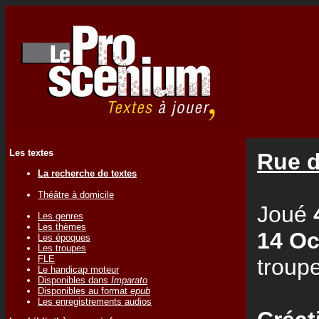
Les textes
Rue d
La recherche de textes
Théâtre à domicile
Joué
Les genres
Les thèmes
14 Oc
Les époques
Les troupes
FLE
troup
Le handicap moteur
Disponibles dans
Imparato
Disponibles au format
epub
Les enregistrements audios