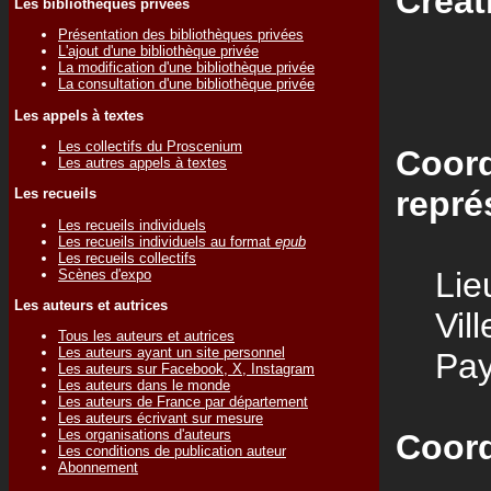
Créat
Les bibliothèques privées
Présentation des bibliothèques privées
L'ajout d'une bibliothèque privée
La modification d'une bibliothèque privée
La consultation d'une bibliothèque privée
Les appels à textes
Les collectifs du Proscenium
Coord
Les autres appels à textes
repré
Les recueils
Les recueils individuels
Les recueils individuels au format
epub
Les recueils collectifs
Lieu
Scènes d'expo
Les auteurs et autrices
Vill
Tous les auteurs et autrices
Les auteurs ayant un site personnel
Pay
Les auteurs sur Facebook, X, Instagram
Les auteurs dans le monde
Les auteurs de France par département
Les auteurs écrivant sur mesure
Les organisations d'auteurs
Coord
Les conditions de publication auteur
Abonnement