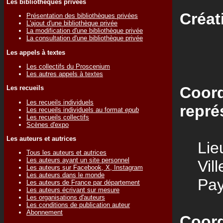
Les bibliothèques privées
Créat
Présentation des bibliothèques privées
L'ajout d'une bibliothèque privée
La modification d'une bibliothèque privée
La consultation d'une bibliothèque privée
Les appels à textes
Les collectifs du Proscenium
Les autres appels à textes
Coord
Les recueils
Les recueils individuels
repré
Les recueils individuels au format
epub
Les recueils collectifs
Scènes d'expo
Les auteurs et autrices
Lieu
Tous les auteurs et autrices
Les auteurs ayant un site personnel
Vill
Les auteurs sur Facebook, X, Instagram
Les auteurs dans le monde
Pay
Les auteurs de France par département
Les auteurs écrivant sur mesure
Les organisations d'auteurs
Les conditions de publication auteur
Abonnement
Coord