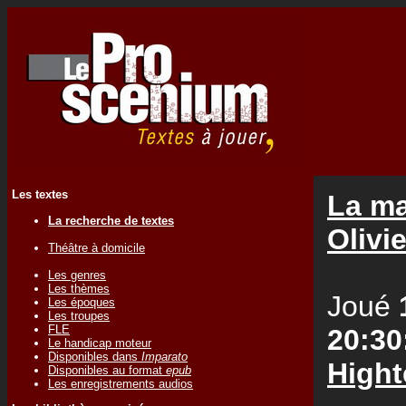
Les textes
La ma
La recherche de textes
Oliv
Théâtre à domicile
Les genres
Les thèmes
Joué
Les époques
Les troupes
FLE
20:30
Le handicap moteur
Disponibles dans
Imparato
Hight
Disponibles au format
epub
Les enregistrements audios