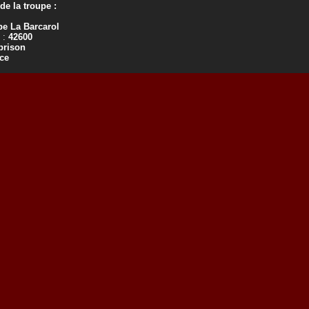
e la troupe :
pe La Barcarol
 :
42600
brison
ce