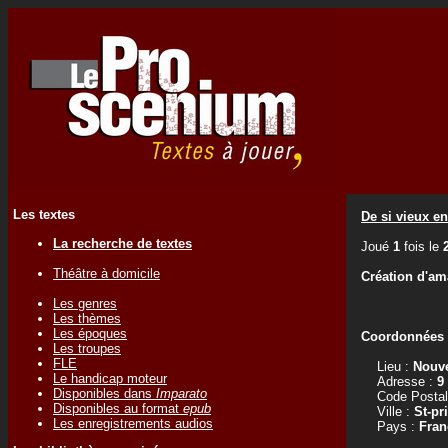
Les textes
De si vieux en
La recherche de textes
Joué
1
fois le
Théâtre à domicile
Création d'am
Les genres
Les thèmes
Les époques
Coordonnées d
Les troupes
FLE
Lieu :
Nouve
Le handicap moteur
Adresse :
9
Disponibles dans
Imparato
Code Postal
Disponibles au format
epub
Ville :
St-pr
Les enregistrements audios
Pays :
Fran