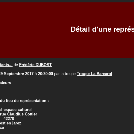
Détail d'une repré
fants...
de
Frédéric DUBOST
29 Septembre 2017
à
20:30:00
par la troupe
Troupe La Barcarol
ateurs
u lieu de représentation :
l espace culturel
 rue Claudius Cottier
 :
42270
iest en jarez
ce