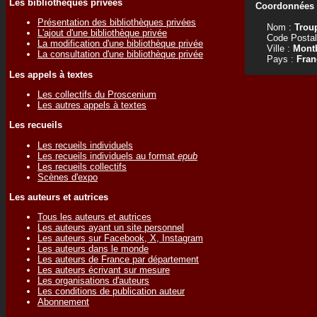
Les bibliothèques privées
Coordonnées d
Présentation des bibliothèques privées
Nom :
Trou
L'ajout d'une bibliothèque privée
Code Postal
La modification d'une bibliothèque privée
Ville :
Mont
La consultation d'une bibliothèque privée
Pays :
Fran
Les appels à textes
Les collectifs du Proscenium
Les autres appels à textes
Les recueils
Les recueils individuels
Les recueils individuels au format
epub
Les recueils collectifs
Scènes d'expo
Les auteurs et autrices
Tous les auteurs et autrices
Les auteurs ayant un site personnel
Les auteurs sur Facebook, X, Instagram
Les auteurs dans le monde
Les auteurs de France par département
Les auteurs écrivant sur mesure
Les organisations d'auteurs
Les conditions de publication auteur
Abonnement