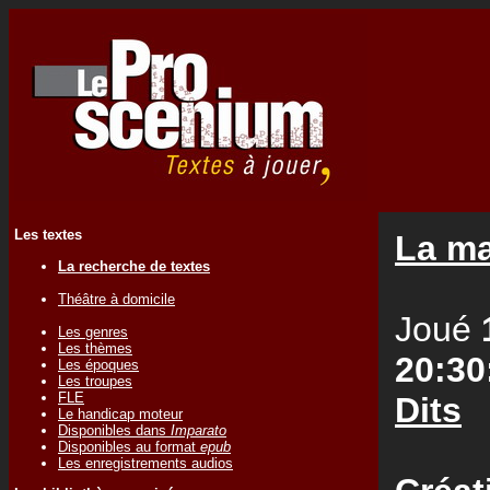
Les textes
La ma
La recherche de textes
Théâtre à domicile
Joué
Les genres
Les thèmes
20:30
Les époques
Les troupes
FLE
Dits
Le handicap moteur
Disponibles dans
Imparato
Disponibles au format
epub
Les enregistrements audios