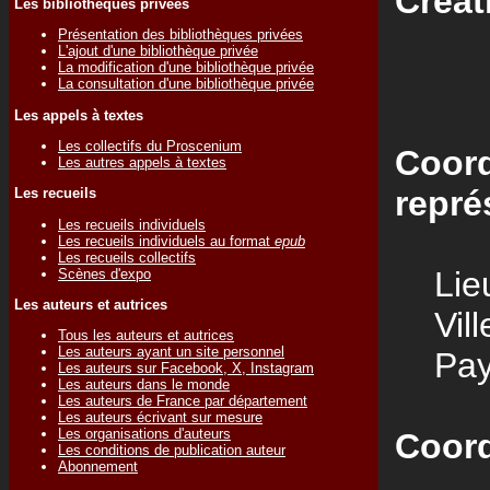
Créat
Les bibliothèques privées
Présentation des bibliothèques privées
L'ajout d'une bibliothèque privée
La modification d'une bibliothèque privée
La consultation d'une bibliothèque privée
Les appels à textes
Les collectifs du Proscenium
Coord
Les autres appels à textes
repré
Les recueils
Les recueils individuels
Les recueils individuels au format
epub
Les recueils collectifs
Lieu
Scènes d'expo
Les auteurs et autrices
Vill
Tous les auteurs et autrices
Les auteurs ayant un site personnel
Pay
Les auteurs sur Facebook, X, Instagram
Les auteurs dans le monde
Les auteurs de France par département
Les auteurs écrivant sur mesure
Les organisations d'auteurs
Coord
Les conditions de publication auteur
Abonnement