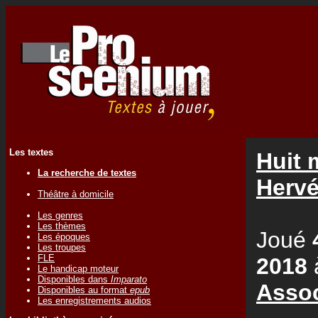
Les textes
Huit 
La recherche de textes
Herv
Théâtre à domicile
Les genres
Les thèmes
Joué
Les époques
Les troupes
FLE
2018
Le handicap moteur
Disponibles dans
Imparato
Assoc
Disponibles au format
epub
Les enregistrements audios