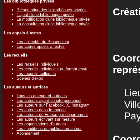
Les bibliothèques privées
Créat
Présentation des bibliothèques privées
L'ajout d'une bibliothèque privée
La modification d'une bibliothèque privée
La consultation d'une bibliothèque privée
Les appels à textes
Les collectifs du Proscenium
Les autres appels à textes
Coord
Les recueils
Les recueils individuels
repré
Les recueils individuels au format
epub
Les recueils collectifs
Scènes d'expo
Les auteurs et autrices
Lieu
Tous les auteurs et autrices
Les auteurs ayant un site personnel
Vill
Les auteurs sur Facebook, X, Instagram
Les auteurs dans le monde
Pay
Les auteurs de France par département
Les auteurs écrivant sur mesure
Les organisations d'auteurs
Les conditions de publication auteur
Abonnement
Coord