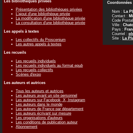
Les bibliothèques privées
Coordonnées d
Présentation des bibliothèques privées
Nom :
La P
L'ajout d'une bibliothèque privée
Contact :
Mi
La modification d'une bibliothèque privée
Code Postal
La consultation d'une bibliothèque privée
Ville :
Chat
Pays :
Fran
Les appels à textes
Courriel :
pl
Site :
La Pl
Les collectifs du Proscenium
Les autres appels à textes
Les recueils
Les recueils individuels
Les recueils individuels au format
epub
Les recueils collectifs
Scènes d'expo
Les auteurs et autrices
Tous les auteurs et autrices
Les auteurs ayant un site personnel
Les auteurs sur Facebook, X, Instagram
Les auteurs dans le monde
Les auteurs de France par département
Les auteurs écrivant sur mesure
Les organisations d'auteurs
Les conditions de publication auteur
Abonnement