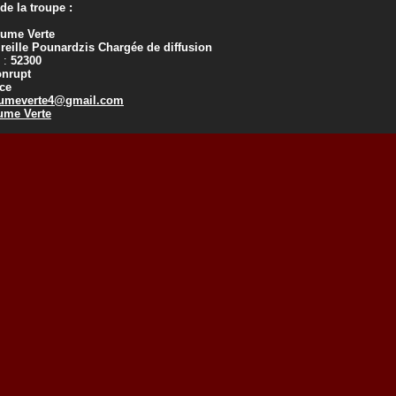
e la troupe :
lume Verte
reille Pounardzis Chargée de diffusion
 :
52300
onrupt
ce
umeverte4@gmail.com
ume Verte