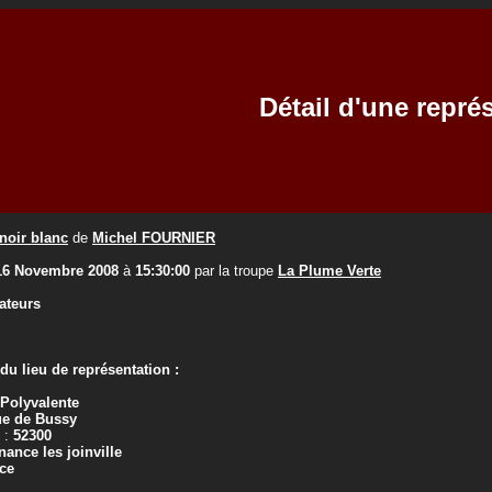
Détail d'une repré
noir blanc
de
Michel FOURNIER
16 Novembre 2008
à
15:30:00
par la troupe
La Plume Verte
ateurs
u lieu de représentation :
 Polyvalente
ue de Bussy
 :
52300
ance les joinville
ce