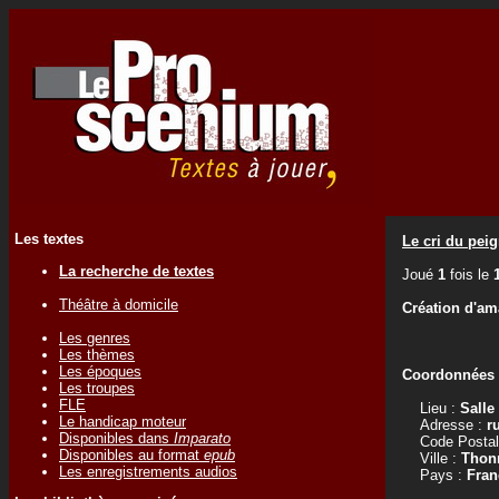
Les textes
Le cri du peig
La recherche de textes
Joué
1
fois le
Théâtre à domicile
Création d'am
Les genres
Les thèmes
Les époques
Coordonnées d
Les troupes
FLE
Lieu :
Salle
Le handicap moteur
Adresse :
r
Disponibles dans
Imparato
Code Postal
Disponibles au format
epub
Ville :
Thonn
Les enregistrements audios
Pays :
Fran