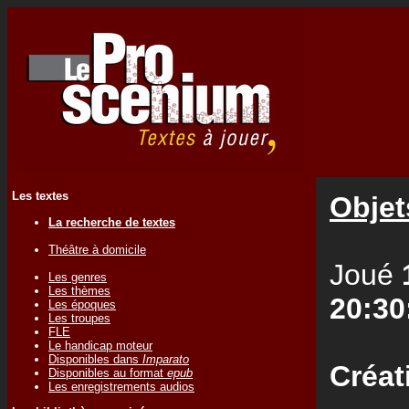
Les textes
Objet
La recherche de textes
Théâtre à domicile
Joué
Les genres
Les thèmes
20:30
Les époques
Les troupes
FLE
Le handicap moteur
Disponibles dans
Imparato
Créat
Disponibles au format
epub
Les enregistrements audios