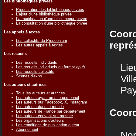
Les bibliothèques privées
Présentation des bibliothèques privées
L'ajout d'une bibliothèque privée
La modification d'une bibliothèque privée
La consultation d'une bibliothèque privée
Coord
Les appels à textes
Les collectifs du Proscenium
repré
Les autres appels à textes
Les recueils
Les recueils individuels
Lieu
Les recueils individuels au format
epub
Les recueils collectifs
Vill
Scènes d'expo
Les auteurs et autrices
Pay
Tous les auteurs et autrices
Les auteurs ayant un site personnel
Les auteurs sur Facebook, X, Instagram
Les auteurs dans le monde
Coord
Les auteurs de France par département
Les auteurs écrivant sur mesure
Les organisations d'auteurs
Les conditions de publication auteur
Abonnement
Nom