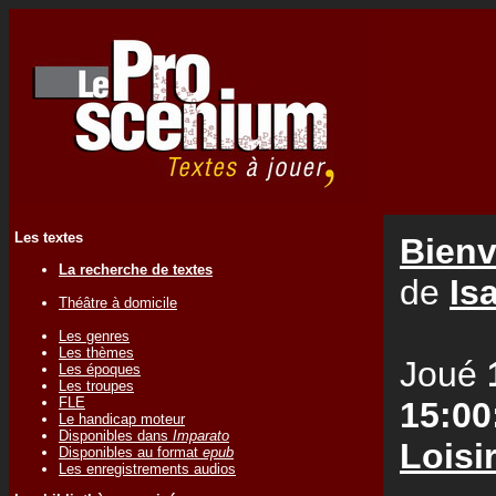
Les textes
Bienv
La recherche de textes
de
Is
Théâtre à domicile
Les genres
Les thèmes
Joué
Les époques
Les troupes
FLE
15:00
Le handicap moteur
Disponibles dans
Imparato
Loisi
Disponibles au format
epub
Les enregistrements audios