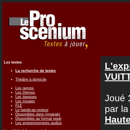
Les textes
L'exp
La recherche de textes
VUIT
Théâtre à domicile
Les genres
Les thèmes
Joué
Les époques
Les troupes
FLE
par l
Le handicap moteur
Disponibles dans
Imparato
Haute
Disponibles au format
epub
Les enregistrements audios