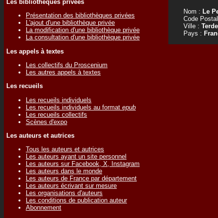
Les bibliothèques privées
Nom :
Le P
Présentation des bibliothèques privées
Code Postal
L'ajout d'une bibliothèque privée
Ville :
Terd
La modification d'une bibliothèque privée
Pays :
Fran
La consultation d'une bibliothèque privée
Les appels à textes
Les collectifs du Proscenium
Les autres appels à textes
Les recueils
Les recueils individuels
Les recueils individuels au format
epub
Les recueils collectifs
Scènes d'expo
Les auteurs et autrices
Tous les auteurs et autrices
Les auteurs ayant un site personnel
Les auteurs sur Facebook, X, Instagram
Les auteurs dans le monde
Les auteurs de France par département
Les auteurs écrivant sur mesure
Les organisations d'auteurs
Les conditions de publication auteur
Abonnement