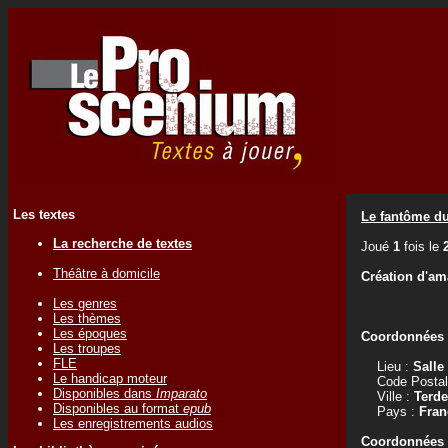
Les textes
Le fantôme du
La recherche de textes
Joué
1
fois le
Théâtre à domicile
Création d'am
Les genres
Les thèmes
Les époques
Coordonnées d
Les troupes
FLE
Lieu :
Salle
Le handicap moteur
Code Postal
Disponibles dans
Imparato
Ville :
Terd
Disponibles au format
epub
Pays :
Fran
Les enregistrements audios
Coordonnées d