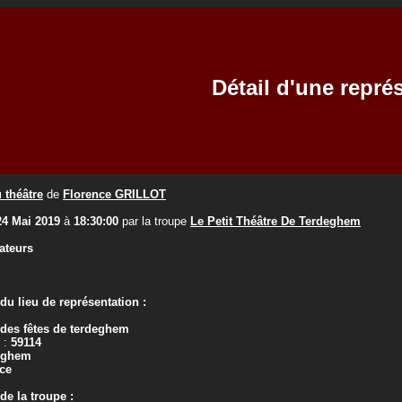
Détail d'une repré
 théâtre
de
Florence GRILLOT
24 Mai 2019
à
18:30:00
par la troupe
Le Petit Théâtre De Terdeghem
ateurs
u lieu de représentation :
 des fêtes de terdeghem
 :
59114
eghem
ce
e la troupe :