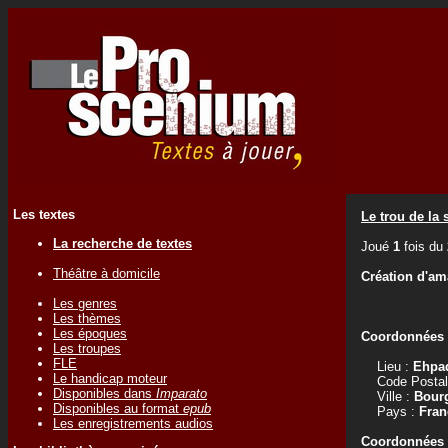
Les textes
Le trou de la 
La recherche de textes
Joué
1
fois du
Théâtre à domicile
Création d'am
Les genres
Les thèmes
Les époques
Coordonnées d
Les troupes
FLE
Lieu :
Ehpad
Le handicap moteur
Code Postal
Disponibles dans
Imparato
Ville :
Bour
Disponibles au format
epub
Pays :
Fran
Les enregistrements audios
Coordonnées d