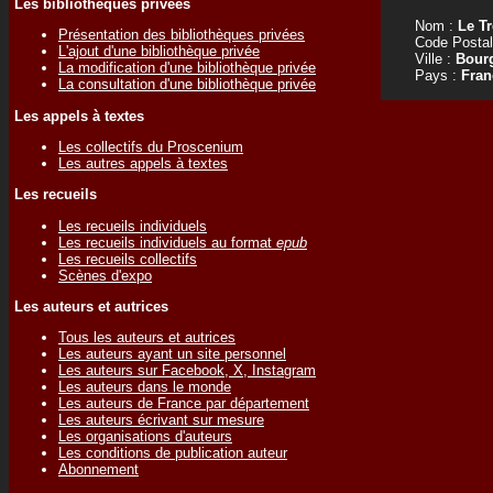
Les bibliothèques privées
Nom :
Le Tr
Présentation des bibliothèques privées
Code Postal
L'ajout d'une bibliothèque privée
Ville :
Bour
La modification d'une bibliothèque privée
Pays :
Fran
La consultation d'une bibliothèque privée
Les appels à textes
Les collectifs du Proscenium
Les autres appels à textes
Les recueils
Les recueils individuels
Les recueils individuels au format
epub
Les recueils collectifs
Scènes d'expo
Les auteurs et autrices
Tous les auteurs et autrices
Les auteurs ayant un site personnel
Les auteurs sur Facebook, X, Instagram
Les auteurs dans le monde
Les auteurs de France par département
Les auteurs écrivant sur mesure
Les organisations d'auteurs
Les conditions de publication auteur
Abonnement