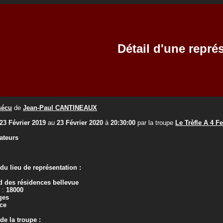
Détail d'une repré
sécu
de
Jean-Paul CANTINEAUX
23 Février 2019
au
23 Février 2020
à
20:30:00
par la troupe
Le Trèfle A 4 Fe
ateurs
u lieu de représentation :
 des résidences bellevue
 :
18000
ges
ce
e la troupe :