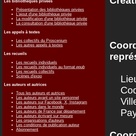
Créat
Les bibliothèques privées
Présentation des bibliothèques privées
L'ajout d'une bibliothèque privée
La modification d'une bibliothèque privée
La consultation d'une bibliothèque privée
Les appels à textes
Les collectifs du Proscenium
Coord
Les autres appels à textes
repré
Les recueils
Les recueils individuels
Les recueils individuels au format
epub
Les recueils collectifs
Lieu
Scènes d'expo
Les auteurs et autrices
Code
Tous les auteurs et autrices
Les auteurs ayant un site personnel
Vill
Les auteurs sur Facebook, X, Instagram
Les auteurs dans le monde
Pay
Les auteurs de France par département
Les auteurs écrivant sur mesure
Les organisations d'auteurs
Les conditions de publication auteur
Abonnement
Coord