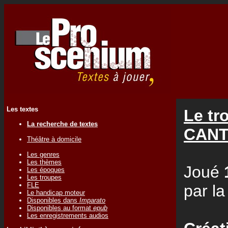
Les textes
Le tr
La recherche de textes
CANT
Théâtre à domicile
Les genres
Les thèmes
Joué
Les époques
Les troupes
FLE
par l
Le handicap moteur
Disponibles dans
Imparato
Disponibles au format
epub
Les enregistrements audios