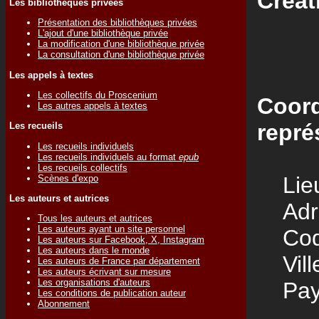
Créat
Les bibliothèques privées
Présentation des bibliothèques privées
L'ajout d'une bibliothèque privée
La modification d'une bibliothèque privée
La consultation d'une bibliothèque privée
Les appels à textes
Les collectifs du Proscenium
Coord
Les autres appels à textes
repré
Les recueils
Les recueils individuels
Les recueils individuels au format
epub
Les recueils collectifs
Lieu
Scènes d'expo
Les auteurs et autrices
Adre
Tous les auteurs et autrices
Les auteurs ayant un site personnel
Code
Les auteurs sur Facebook, X, Instagram
Les auteurs dans le monde
Vill
Les auteurs de France par département
Les auteurs écrivant sur mesure
Les organisations d'auteurs
Pay
Les conditions de publication auteur
Abonnement