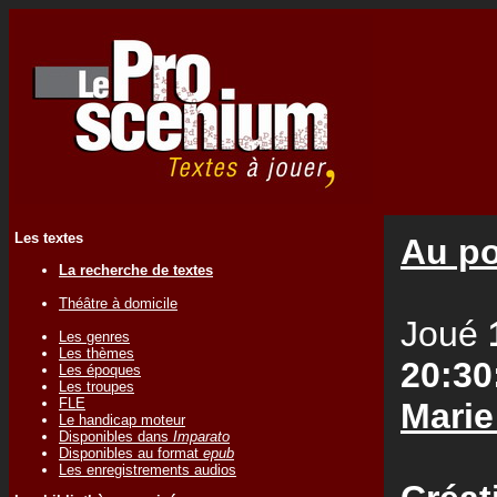
Les textes
Au poi
La recherche de textes
Théâtre à domicile
Joué
Les genres
Les thèmes
20:30
Les époques
Les troupes
FLE
Marie
Le handicap moteur
Disponibles dans
Imparato
Disponibles au format
epub
Les enregistrements audios