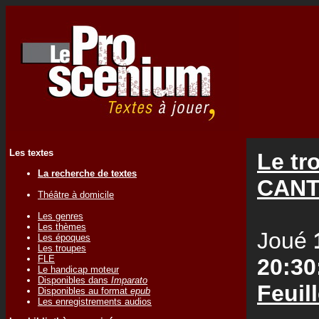
Les textes
Le tr
La recherche de textes
CANT
Théâtre à domicile
Les genres
Les thèmes
Joué
Les époques
Les troupes
FLE
20:30
Le handicap moteur
Disponibles dans
Imparato
Feuil
Disponibles au format
epub
Les enregistrements audios