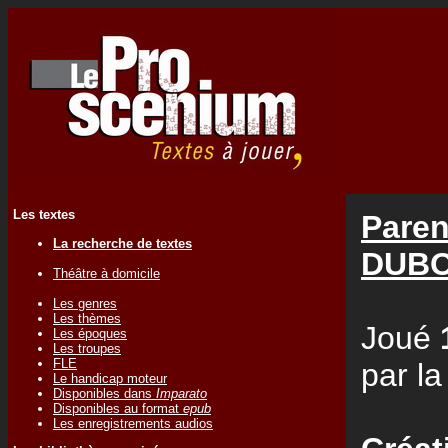
Les textes
Paren
La recherche de textes
DUB
Théâtre à domicile
Les genres
Les thèmes
Joué
Les époques
Les troupes
FLE
par l
Le handicap moteur
Disponibles dans
Imparato
Disponibles au format
epub
Les enregistrements audios