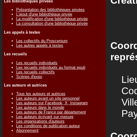
Créat
Les bibliothèques privées
Présentation des bibliothèques privées
L'ajout d'une bibliothèque privée
La modification d'une bibliothèque privée
La consultation d'une bibliothèque privée
Les appels à textes
Les collectifs du Proscenium
Coord
Les autres appels à textes
repré
Les recueils
Les recueils individuels
Les recueils individuels au format
epub
Les recueils collectifs
Lieu
Scènes d'expo
Les auteurs et autrices
Code
Tous les auteurs et autrices
Les auteurs ayant un site personnel
Vill
Les auteurs sur Facebook, X, Instagram
Les auteurs dans le monde
Pay
Les auteurs de France par département
Les auteurs écrivant sur mesure
Les organisations d'auteurs
Les conditions de publication auteur
Abonnement
Coord