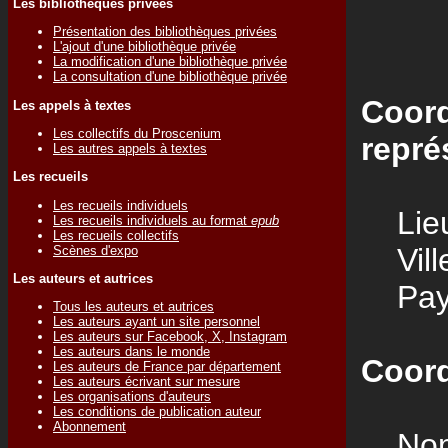
Les bibliothèques privées
Présentation des bibliothèques privées
L'ajout d'une bibliothèque privée
La modification d'une bibliothèque privée
La consultation d'une bibliothèque privée
Coord
Les appels à textes
Les collectifs du Proscenium
repré
Les autres appels à textes
Les recueils
Les recueils individuels
Lieu
Les recueils individuels au format
epub
Les recueils collectifs
Vill
Scènes d'expo
Les auteurs et autrices
Pay
Tous les auteurs et autrices
Les auteurs ayant un site personnel
Les auteurs sur Facebook, X, Instagram
Les auteurs dans le monde
Coord
Les auteurs de France par département
Les auteurs écrivant sur mesure
Les organisations d'auteurs
Les conditions de publication auteur
Abonnement
Nom