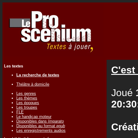
Les textes
C'est 
La recherche de textes
Théâtre à domicile
Joué
Les genres
Les thèmes
20:30
Les époques
Les troupes
FLE
Le handicap moteur
Disponibles dans
Imparato
Créat
Disponibles au format
epub
Les enregistrements audios