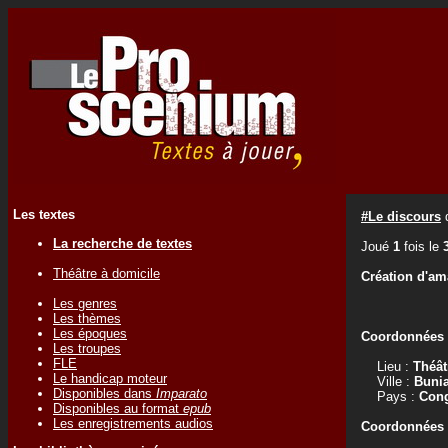
Les textes
#Le discours
La recherche de textes
Joué
1
fois le
Théâtre à domicile
Création d'am
Les genres
Les thèmes
Les époques
Coordonnées d
Les troupes
FLE
Lieu :
Théât
Le handicap moteur
Ville :
Buni
Disponibles dans
Imparato
Pays :
Con
Disponibles au format
epub
Les enregistrements audios
Coordonnées d