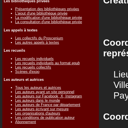
Créat
Les bibliothèques privées
Présentation des bibliothèques privées
L'ajout d'une bibliothèque privée
La modification d'une bibliothèque privée
La consultation d'une bibliothèque privée
Les appels à textes
Les collectifs du Proscenium
Coord
Les autres appels à textes
repré
Les recueils
Les recueils individuels
Les recueils individuels au format
epub
Les recueils collectifs
Lieu
Scènes d'expo
Les auteurs et autrices
Vill
Tous les auteurs et autrices
Les auteurs ayant un site personnel
Pay
Les auteurs sur Facebook, X, Instagram
Les auteurs dans le monde
Les auteurs de France par département
Les auteurs écrivant sur mesure
Les organisations d'auteurs
Coord
Les conditions de publication auteur
Abonnement