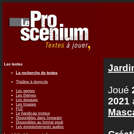
Les textes
Jardi
La recherche de textes
Théâtre à domicile
Joué
Les genres
Les thèmes
2021
Les époques
Les troupes
FLE
Masc
Le handicap moteur
Disponibles dans
Imparato
Disponibles au format
epub
Les enregistrements audios