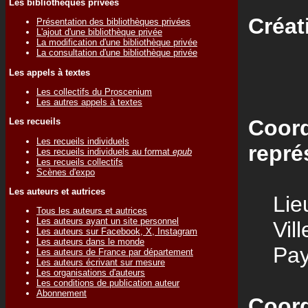
Les bibliothèques privées
Créat
Présentation des bibliothèques privées
L'ajout d'une bibliothèque privée
La modification d'une bibliothèque privée
La consultation d'une bibliothèque privée
Les appels à textes
Les collectifs du Proscenium
Les autres appels à textes
Coord
Les recueils
Les recueils individuels
repré
Les recueils individuels au format
epub
Les recueils collectifs
Scènes d'expo
Les auteurs et autrices
Lieu
Tous les auteurs et autrices
Les auteurs ayant un site personnel
Vill
Les auteurs sur Facebook, X, Instagram
Les auteurs dans le monde
Pay
Les auteurs de France par département
Les auteurs écrivant sur mesure
Les organisations d'auteurs
Les conditions de publication auteur
Abonnement
Coord