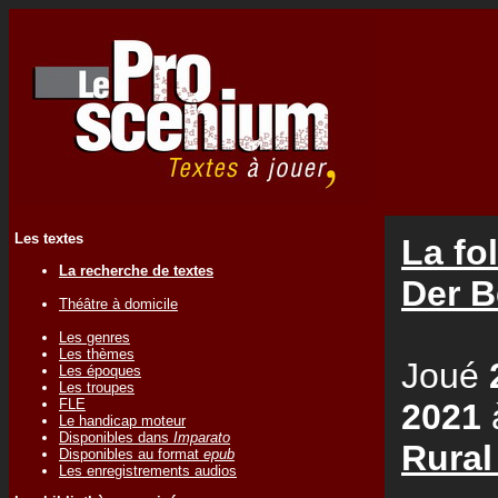
Les textes
La fo
La recherche de textes
Der B
Théâtre à domicile
Les genres
Les thèmes
Joué
Les époques
Les troupes
FLE
2021
Le handicap moteur
Disponibles dans
Imparato
Rural
Disponibles au format
epub
Les enregistrements audios