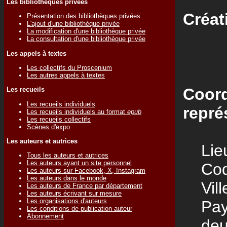
Les bibliothèques privées
Créat
Présentation des bibliothèques privées
L'ajout d'une bibliothèque privée
La modification d'une bibliothèque privée
La consultation d'une bibliothèque privée
Les appels à textes
Les collectifs du Proscenium
Les autres appels à textes
Coord
Les recueils
Les recueils individuels
repré
Les recueils individuels au format
epub
Les recueils collectifs
Scènes d'expo
Les auteurs et autrices
Lieu
Tous les auteurs et autrices
Les auteurs ayant un site personnel
Code
Les auteurs sur Facebook, X, Instagram
Les auteurs dans le monde
Vill
Les auteurs de France par département
Les auteurs écrivant sur mesure
Les organisations d'auteurs
Pay
Les conditions de publication auteur
Abonnement
deuxi