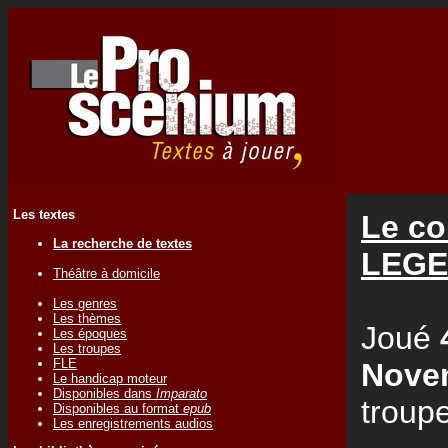
Les textes
Le co
La recherche de textes
LEGE
Théâtre à domicile
Les genres
Les thèmes
Joué
Les époques
Les troupes
FLE
Nove
Le handicap moteur
Disponibles dans
Imparato
troup
Disponibles au format
epub
Les enregistrements audios