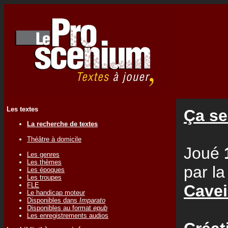
Les textes
Ça se
La recherche de textes
Théâtre à domicile
Joué
Les genres
Les thèmes
par l
Les époques
Les troupes
FLE
Cavei
Le handicap moteur
Disponibles dans
Imparato
Disponibles au format
epub
Les enregistrements audios