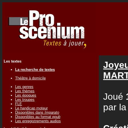
Les textes
Joyeu
La recherche de textes
MART
Théâtre à domicile
Les genres
Les thèmes
Joué
Les époques
Les troupes
FLE
par l
Le handicap moteur
Disponibles dans
Imparato
Disponibles au format
epub
Les enregistrements audios