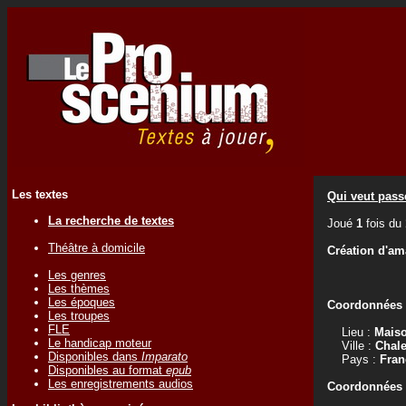
Les textes
Qui veut pass
La recherche de textes
Joué
1
fois du
Théâtre à domicile
Création d'am
Les genres
Les thèmes
Les époques
Coordonnées d
Les troupes
FLE
Lieu :
Maiso
Le handicap moteur
Ville :
Chale
Disponibles dans
Imparato
Pays :
Fran
Disponibles au format
epub
Les enregistrements audios
Coordonnées d