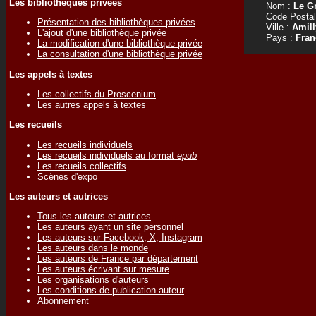
Les bibliothèques privées
Nom :
Le Gr
Code Postal
Présentation des bibliothèques privées
Ville :
Amill
L'ajout d'une bibliothèque privée
Pays :
Fran
La modification d'une bibliothèque privée
La consultation d'une bibliothèque privée
Les appels à textes
Les collectifs du Proscenium
Les autres appels à textes
Les recueils
Les recueils individuels
Les recueils individuels au format
epub
Les recueils collectifs
Scènes d'expo
Les auteurs et autrices
Tous les auteurs et autrices
Les auteurs ayant un site personnel
Les auteurs sur Facebook, X, Instagram
Les auteurs dans le monde
Les auteurs de France par département
Les auteurs écrivant sur mesure
Les organisations d'auteurs
Les conditions de publication auteur
Abonnement