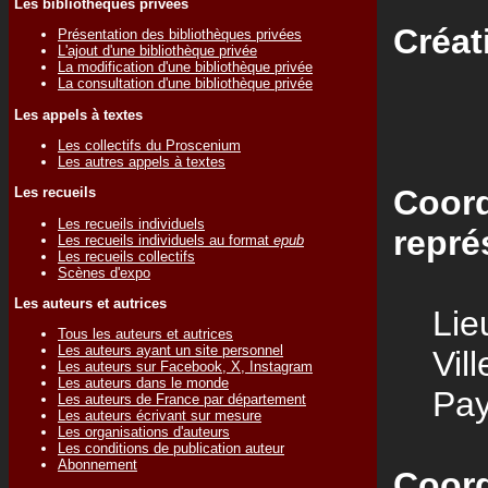
Les bibliothèques privées
Créat
Présentation des bibliothèques privées
L'ajout d'une bibliothèque privée
La modification d'une bibliothèque privée
La consultation d'une bibliothèque privée
Les appels à textes
Les collectifs du Proscenium
Les autres appels à textes
Coord
Les recueils
Les recueils individuels
repré
Les recueils individuels au format
epub
Les recueils collectifs
Scènes d'expo
Les auteurs et autrices
Lieu
Tous les auteurs et autrices
Les auteurs ayant un site personnel
Vill
Les auteurs sur Facebook, X, Instagram
Les auteurs dans le monde
Pay
Les auteurs de France par département
Les auteurs écrivant sur mesure
Les organisations d'auteurs
Les conditions de publication auteur
Abonnement
Coord