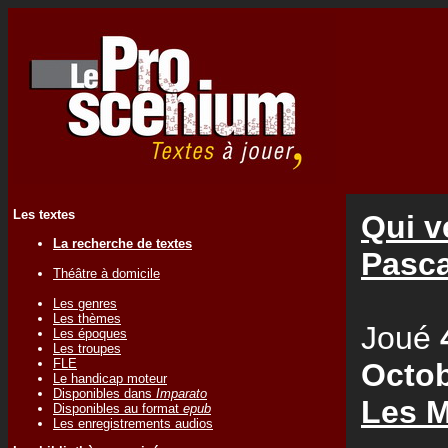
Les textes
Qui v
La recherche de textes
Pasc
Théâtre à domicile
Les genres
Les thèmes
Joué
Les époques
Les troupes
FLE
Octob
Le handicap moteur
Disponibles dans
Imparato
Les M
Disponibles au format
epub
Les enregistrements audios