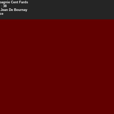
agnie Cent Fards
 :
38
 Jean De Bournay
ce