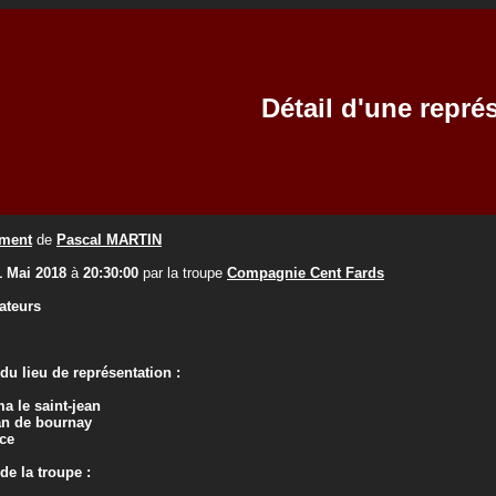
Détail d'une repré
ement
de
Pascal MARTIN
1 Mai 2018
à
20:30:00
par la troupe
Compagnie Cent Fards
ateurs
u lieu de représentation :
a le saint-jean
an de bournay
ce
e la troupe :