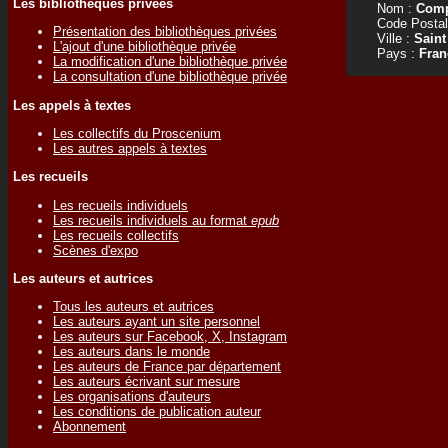
Les bibliothèques privées
Nom :
Comp
Code Postal
Présentation des bibliothèques privées
Ville :
Saint
L'ajout d'une bibliothèque privée
Pays :
Fran
La modification d'une bibliothèque privée
La consultation d'une bibliothèque privée
Les appels à textes
Les collectifs du Proscenium
Les autres appels à textes
Les recueils
Les recueils individuels
Les recueils individuels au format
epub
Les recueils collectifs
Scènes d'expo
Les auteurs et autrices
Tous les auteurs et autrices
Les auteurs ayant un site personnel
Les auteurs sur Facebook, X, Instagram
Les auteurs dans le monde
Les auteurs de France par département
Les auteurs écrivant sur mesure
Les organisations d'auteurs
Les conditions de publication auteur
Abonnement