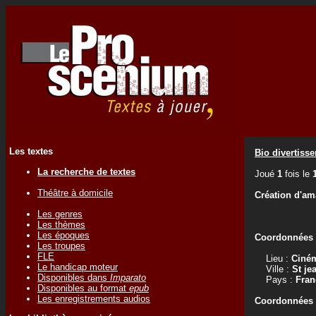
Les textes
Bio divertiss
La recherche de textes
Joué
1
fois le
Théâtre à domicile
Création d'am
Les genres
Les thèmes
Les époques
Coordonnées d
Les troupes
FLE
Lieu :
Ciném
Le handicap moteur
Ville :
St je
Disponibles dans
Imparato
Pays :
Fran
Disponibles au format
epub
Les enregistrements audios
Coordonnées d