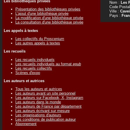
Les bibliothèques privées
Nom :
Les F
Code Postal
Présentation des bibliothèques privées
Ville :
Cavei
L'ajout d'une bibliothèque privée
Pays :
Fran
La modification d'une bibliothèque privée
La consultation d'une bibliothèque privée
Les appels à textes
Les collectifs du Proscenium
Les autres appels à textes
Les recueils
Les recueils individuels
Les recueils individuels au format
epub
Les recueils collectifs
Scènes d'expo
Les auteurs et autrices
Tous les auteurs et autrices
Les auteurs ayant un site personnel
Les auteurs sur Facebook, X, Instagram
Les auteurs dans le monde
Les auteurs de France par département
Les auteurs écrivant sur mesure
Les organisations d'auteurs
Les conditions de publication auteur
Abonnement