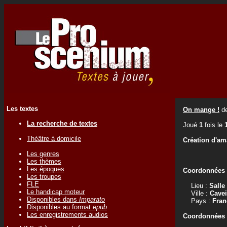
Les textes
On mange !
d
La recherche de textes
Joué
1
fois le
Théâtre à domicile
Création d'am
Les genres
Les thèmes
Les époques
Coordonnées d
Les troupes
FLE
Lieu :
Salle
Le handicap moteur
Ville :
Cavei
Disponibles dans
Imparato
Pays :
Fran
Disponibles au format
epub
Les enregistrements audios
Coordonnées d