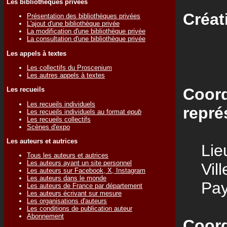
Les bibliothèques privées
Créat
Présentation des bibliothèques privées
L'ajout d'une bibliothèque privée
La modification d'une bibliothèque privée
La consultation d'une bibliothèque privée
Les appels à textes
Les collectifs du Proscenium
Les autres appels à textes
Coord
Les recueils
Les recueils individuels
repré
Les recueils individuels au format
epub
Les recueils collectifs
Scènes d'expo
Les auteurs et autrices
Lieu
Tous les auteurs et autrices
Les auteurs ayant un site personnel
Vill
Les auteurs sur Facebook, X, Instagram
Les auteurs dans le monde
Pay
Les auteurs de France par département
Les auteurs écrivant sur mesure
Les organisations d'auteurs
Les conditions de publication auteur
Abonnement
Coord