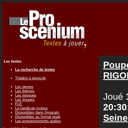
Les textes
Poup
La recherche de textes
RIGO
Théâtre à domicile
Les genres
Les thèmes
Joué
Les époques
Les troupes
FLE
20:30
Le handicap moteur
Disponibles dans
Imparato
Seine
Disponibles au format
epub
Les enregistrements audios