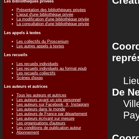
Créat
Les bibliothèques privées
Présentation des bibliothèques privées
L'ajout d'une bibliothèque privée
La modification d'une bibliothèque privée
La consultation d'une bibliothèque privée
Les appels à textes
Les collectifs du Proscenium
Coord
Les autres appels à textes
repré
Les recueils
Les recueils individuels
Les recueils individuels au format
epub
Les recueils collectifs
Lieu
Scènes d'expo
Les auteurs et autrices
De Ne
Tous les auteurs et autrices
Les auteurs ayant un site personnel
Vill
Les auteurs sur Facebook, X, Instagram
Les auteurs dans le monde
Pay
Les auteurs de France par département
Les auteurs écrivant sur mesure
Les organisations d'auteurs
Les conditions de publication auteur
Abonnement
Coord