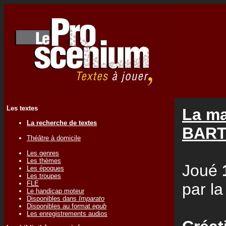
Les textes
La ma
La recherche de textes
BAR
Théâtre à domicile
Les genres
Les thèmes
Joué
Les époques
Les troupes
FLE
par l
Le handicap moteur
Disponibles dans
Imparato
Disponibles au format
epub
Les enregistrements audios