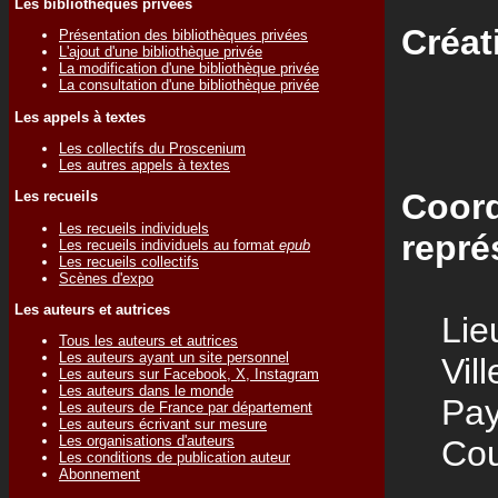
Les bibliothèques privées
Créat
Présentation des bibliothèques privées
L'ajout d'une bibliothèque privée
La modification d'une bibliothèque privée
La consultation d'une bibliothèque privée
Les appels à textes
Les collectifs du Proscenium
Les autres appels à textes
Coord
Les recueils
Les recueils individuels
repré
Les recueils individuels au format
epub
Les recueils collectifs
Scènes d'expo
Les auteurs et autrices
Lieu
Tous les auteurs et autrices
Les auteurs ayant un site personnel
Vill
Les auteurs sur Facebook, X, Instagram
Les auteurs dans le monde
Pay
Les auteurs de France par département
Les auteurs écrivant sur mesure
Les organisations d'auteurs
Cour
Les conditions de publication auteur
Abonnement