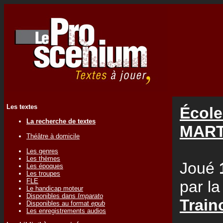
Les textes
École
La recherche de textes
MART
Théâtre à domicile
Les genres
Les thèmes
Joué
Les époques
Les troupes
FLE
par l
Le handicap moteur
Disponibles dans
Imparato
Train
Disponibles au format
epub
Les enregistrements audios