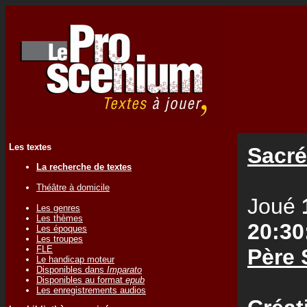
Les textes
Sacré
La recherche de textes
Théâtre à domicile
Joué
Les genres
Les thèmes
20:30
Les époques
Les troupes
FLE
Père 
Le handicap moteur
Disponibles dans
Imparato
Disponibles au format
epub
Les enregistrements audios