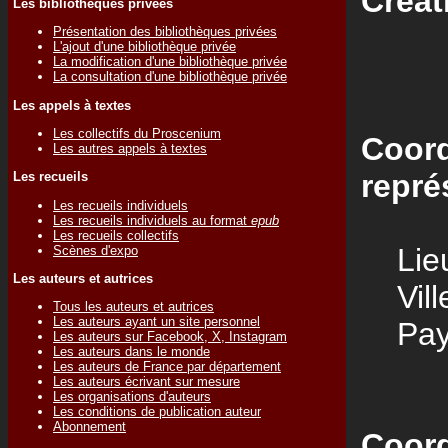
Créat
Les bibliothèques privées
Présentation des bibliothèques privées
L'ajout d'une bibliothèque privée
La modification d'une bibliothèque privée
La consultation d'une bibliothèque privée
Les appels à textes
Les collectifs du Proscenium
Coord
Les autres appels à textes
repré
Les recueils
Les recueils individuels
Les recueils individuels au format
epub
Les recueils collectifs
Lieu
Scènes d'expo
Les auteurs et autrices
Vill
Tous les auteurs et autrices
Les auteurs ayant un site personnel
Pay
Les auteurs sur Facebook, X, Instagram
Les auteurs dans le monde
Les auteurs de France par département
Les auteurs écrivant sur mesure
Les organisations d'auteurs
Les conditions de publication auteur
Abonnement
Coord