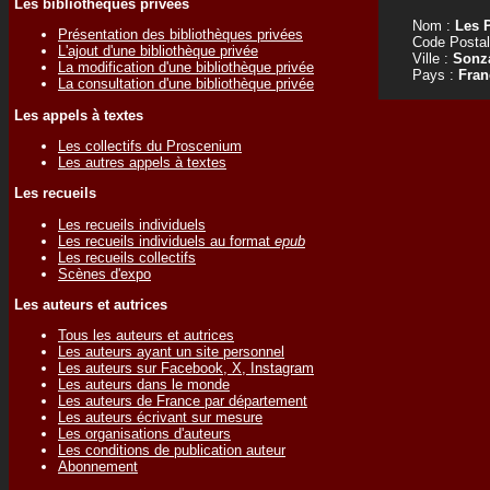
Les bibliothèques privées
Nom :
Les 
Présentation des bibliothèques privées
Code Postal
L'ajout d'une bibliothèque privée
Ville :
Sonz
La modification d'une bibliothèque privée
Pays :
Fran
La consultation d'une bibliothèque privée
Les appels à textes
Les collectifs du Proscenium
Les autres appels à textes
Les recueils
Les recueils individuels
Les recueils individuels au format
epub
Les recueils collectifs
Scènes d'expo
Les auteurs et autrices
Tous les auteurs et autrices
Les auteurs ayant un site personnel
Les auteurs sur Facebook, X, Instagram
Les auteurs dans le monde
Les auteurs de France par département
Les auteurs écrivant sur mesure
Les organisations d'auteurs
Les conditions de publication auteur
Abonnement