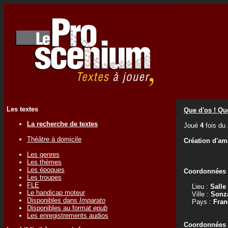
Les textes
Que d'os ! Que
La recherche de textes
Joué
4
fois du
Théâtre à domicile
Création d'am
Les genres
Les thèmes
Les époques
Coordonnées d
Les troupes
FLE
Lieu :
Salle
Le handicap moteur
Ville :
Sonz
Disponibles dans
Imparato
Pays :
Fran
Disponibles au format
epub
Les enregistrements audios
Coordonnées d